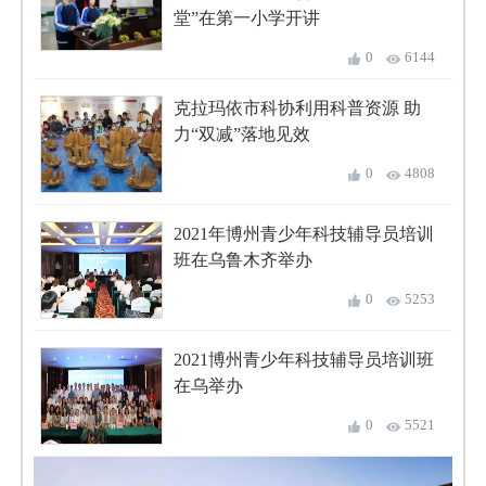
堂”在第一小学开讲
0
6144
克拉玛依市科协利用科普资源 助
力“双减”落地见效
0
4808
2021年博州青少年科技辅导员培训
班在乌鲁木齐举办
0
5253
2021博州青少年科技辅导员培训班
在乌举办
0
5521