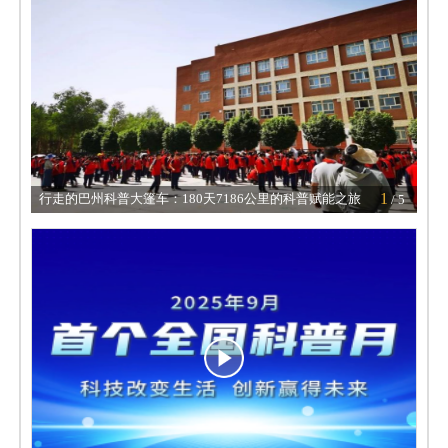
1
行走的巴州科普大篷车：180天7186公里的科普赋能之旅
第
/ 5