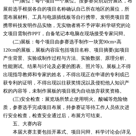
(一)展位：每个项目一个展位。按参赛类别划分展区，布
展前选手根据各自的项目名称确认自己所在地区的展位，所
需布展材料、工具与电源插线板等自行携带。发明类项目需
携带科技发明作品实物，无实物者将不予评审;科学研究的论
文项目需制作PPT，自备笔记本电脑在现场接受专家问辩。
(二)展板：每个项目由参赛选手制作一块宽90cm×高
120cm的展板，展板内容应包括项目名称、项目摘要(如项目
产生背景、实验或制作过程与方法、实验数据、原理分析、
性能测试、结果与讨论及必要的图表、照片等)。展板上不得
出现指导教师和专家的姓名，不得出现正在申请的专利或已
获专利的证明，不得出现以往获奖情况以及侵犯他人知识产
权的内容等，未制作展板的项目视为自动放弃获奖资格。
(三)安全检查：展览场所禁止使用明火、酸碱等危险物
质，参赛选手完成项目布展，持参赛证等待工作人员依次进
行安全检查，检查安全通过后，布展方可结束。
五、大赛内容
本届大赛主要包括开幕式、项目问辩、科学讨论会(详见