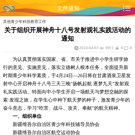
文件通知
其他青少年科技教育工作
关于组织开展神舟十八号发射观礼实践活动的
通知
2024-04-03
6911
0
0
为认真贯彻落实国家、省、市关于推进中小学生研学旅
行的意见、实施意见，落实立德树人根本任务，全面提升新
时期青少年科学素质，于4月24日—26日将在甘肃酒泉卫星发
射中心开启神舟十八号三天三晚“扬帆起航 逐梦九天”发射观
礼实践活动。特面向中小学生开启一场航天与梦想交融的探
索·发现之旅，在学生心中种下航天梦的种子，激发青少年的
奋斗意志，学习"吃苦、战斗、攻关、奉献"的航天精神。
一、组织单位
新疆维吾尔自治区青少年科技辅导员协会
新疆维吾尔自治区航空运动协会